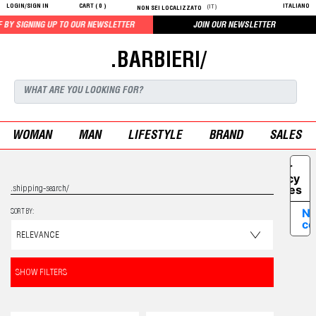
LOGIN/SIGN IN
CART (
0
)
ITALIANO
(IT)
NON SEI LOCALIZZATO
BY SIGNING UP TO OUR NEWSLETTER
JOIN OUR NEWSLETTER
.BARBIERI/
WOMAN
MAN
LIFESTYLE
BRAND
SALES
Your
Privacy
Choices
.shipping-search/
No
SORT BY:
co
SHOW FILTERS