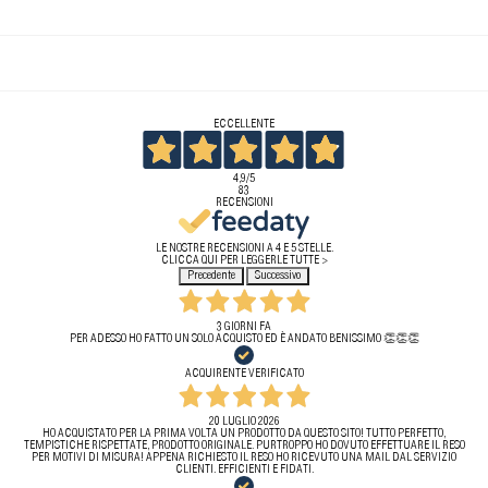
ECCELLENTE
4,9
/5
83
RECENSIONI
LE NOSTRE RECENSIONI A 4 E 5 STELLE.
CLICCA QUI PER LEGGERLE TUTTE >
Precedente
Successivo
3 GIORNI FA
PER ADESSO HO FATTO UN SOLO ACQUISTO ED È ANDATO BENISSIMO 👏👏👏
ACQUIRENTE VERIFICATO
20 LUGLIO 2026
HO ACQUISTATO PER LA PRIMA VOLTA UN PRODOTTO DA QUESTO SITO! TUTTO PERFETTO,
TEMPISTICHE RISPETTATE, PRODOTTO ORIGINALE. PURTROPPO HO DOVUTO EFFETTUARE IL RESO
PER MOTIVI DI MISURA! APPENA RICHIESTO IL RESO HO RICEVUTO UNA MAIL DAL SERVIZIO
CLIENTI. EFFICIENTI E FIDATI.